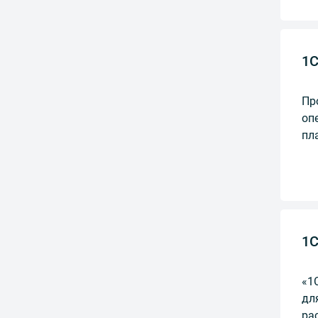
1С
Пр
оп
пл
1С
«1
дл
ра