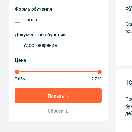
Бу
Форма обучения
Очная
Ос
ра
Документ об обучении
Удостоверение
Цена
7 056
12 720
1С
Показать
Пр
бу
Сбросить
де