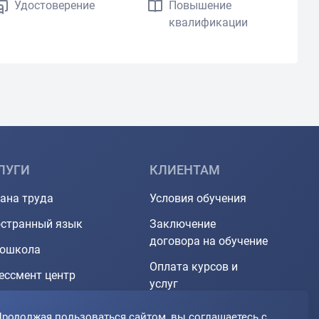
Удостоверение
Повышение
квалификации
ЛУГИ
КЛИЕНТАМ
ана труда
Условия обучения
странный язык
Заключение
договора на обучение
тошкола
Оплата курсов и
ессмент центр
услуг
овые курсы для
Документы об
родолжая пользоваться сайтом, вы соглашаетесь с
О