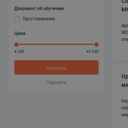
Со
Документ об обучении
M
Удостоверение
Ар
MO
Цена
эл
4 240
43 240
Показать
Ор
Сбросить
ме
На
со
ме