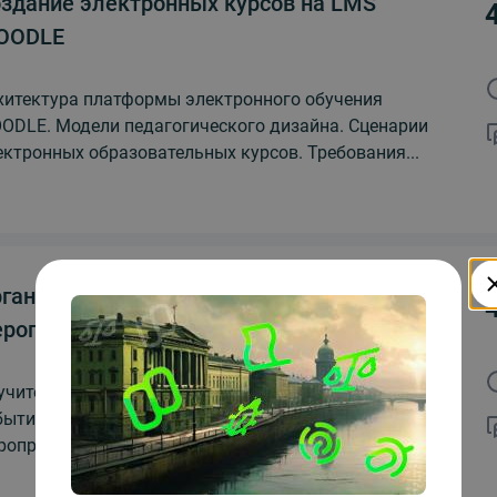
здание электронных курсов на LMS
OODLE
хитектура платформы электронного обучения
ODLE. Модели педагогического дизайна. Сценарии
ектронных образовательных курсов. Требования...
ганизация и проведение онлайн-
роприятий
учитесь создавать имиджевые, деловые, обучающие
бытия - в онлайне. Спланируйте собственное
роприятие, подготовьте для него лендинг и...