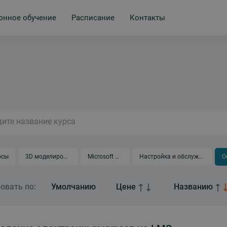
онное обучение
Расписание
Контакты
рсы
3D моделирование
Microsoft Office
Настройка и обслуживание
аммы для школьников
овать по:
Умолчанию
Цене
Названию