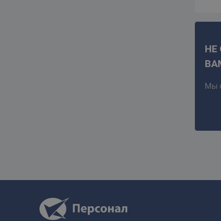
НЕ
ВА
Мы 