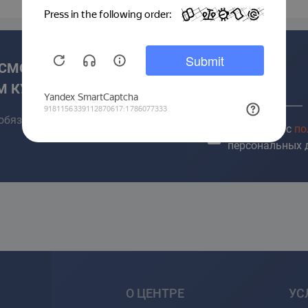
 СМОГЛИ НАЙТИ НУЖНЫЙ
М КУРС?
Имя *
обязательно поможем!
Я согласен с
по
персональных 
О ЦЕНТРЕ
УС