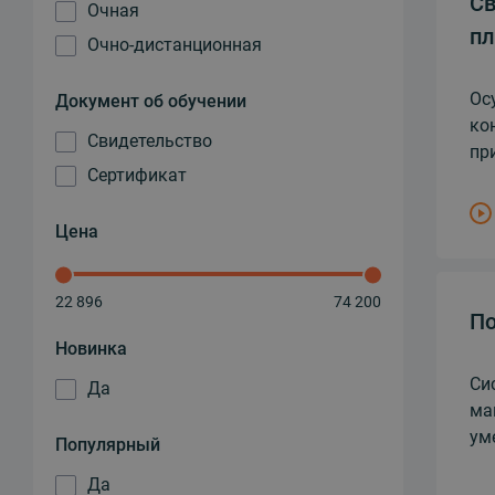
Св
Очная
п
Очно-дистанционная
Ос
Документ об обучении
ко
Свидетельство
пр
Сертификат
Цена
22 896
74 200
По
Новинка
Си
Да
ма
ум
Популярный
Да