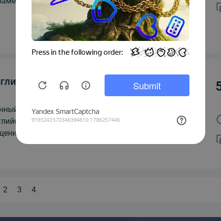
замена по китайскому языку HSK1.
НОВИНКА
ПОПУЛЯРНОЕ
глийский язык, уровень В2
нный курс даст Вам высокий уровень владения
глийским языком, что является залогом успешного
щения. Вы научитесь спонтанной речи. С уровнем B2...
2
3
4