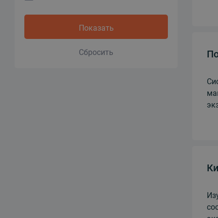
Показать
Сбросить
По
Си
ма
эк
Ки
Из
со