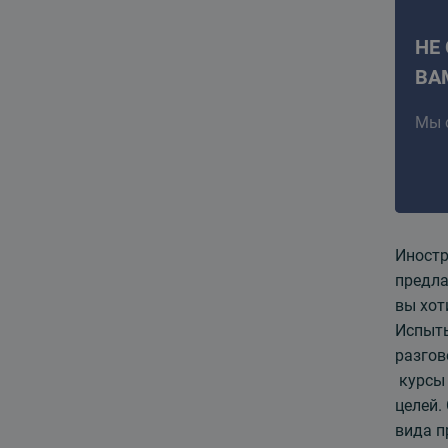
НЕ
ВА
Мы 
Иностр
предла
вы хот
Испыты
разгов
курс
целей.
вида п