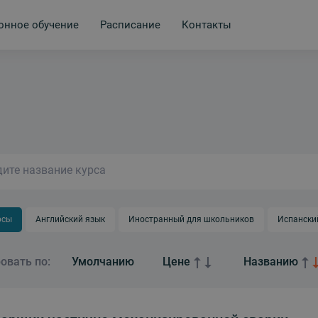
онное обучение
Расписание
Контакты
рсы
Английский язык
Иностранный для школьников
Испански
овать по:
Умолчанию
Цене
Названию