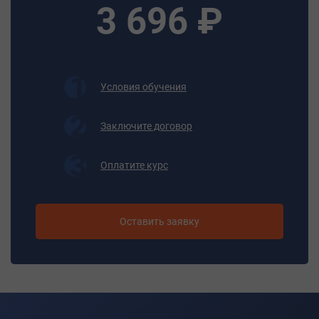
- знаковую сигнализацию при работе подъемника;
3 696 ₽
уметь:
- использовать средства защиты при работе на высоте;
- оказывать первую помощь пострадавшему на
производстве;
- устанавливать подъемник на месте выполнения
Условия обучения
работ.
Итоговая аттестация
Заключите договор
Экзамен
Оплатите курс
Документ об обучении
Сертификат
Оставить заявку