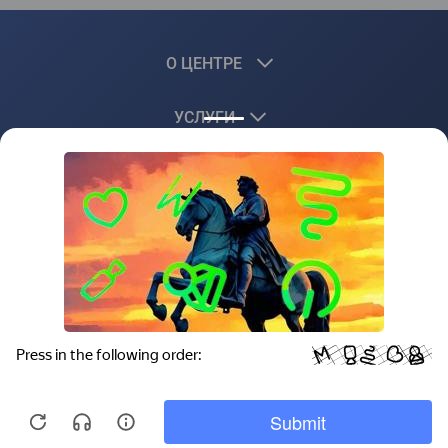
О ЦЕНТРЕ
УСЛУГИ
КЛИЕНТАМ
+7 (3519) 51-05-25
infokcpk@mmk.ru
Продолжая пользоваться сайтом, вы соглашаетесь с
условиями обработки cookie-файлов и пользовательских
данных с помощью Яндекс.Метрика, необходимых для
аналитики и улучшения качества работы сайта.
© 2026 АНО ДПО "КЦПК "Персонал"
Запретить эти действия можно в настройках браузера.
Политика обработки персональных данных