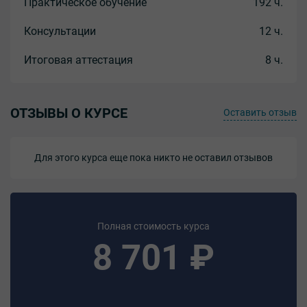
Практическое обучение
192 ч.
- правила регулирования процесса;
- кинематические и электрические схемы
Консультации
12 ч.
обслуживаемого оборудования, контрольно-
измерительных приборов, средств автоматики;
Итоговая аттестация
8 ч.
- схемы сигнализации и блокировок;
- технологические свойства конвертируемого и
конвертированного газа;
- технические требования, предъявляемые к составу
ОТЗЫВЫ О КУРСЕ
Оставить отзыв
конвертируемого и конвертированного газа;
- методику проведения анализов и расчетов.
Для этого курса еще пока никто не оставил отзывов
Итоговая аттестация
Квалификационный экзамен
Документ об обучении
Полная стоимость курса
Свидетельство
8 701 ₽