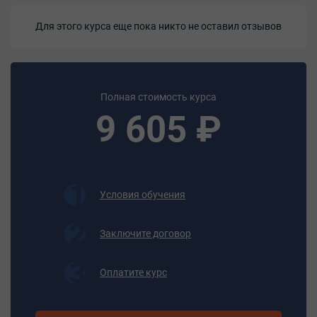
обслуживаемых процессов;
- нормы расхода горючего, энергии, сырья и материалов
Для этого курса еще пока никто не оставил отзывов
на выполняемые
работы;
- устройство и принцип работы обслуживаемого
оборудования;
- правила технической эксплуатации и ухода за
Полная стоимость курса
оборудованием, приспособлениями и инструментом;
9 605 ₽
- назначение и правила пользования контрольно-
измерительными приборами;
- требования, предъявляемые к сырью и готовой
продукции;
- безопасные и санитарно-гигиенические методы труда,
Условия обучения
основные средства и приемы
- предупреждения и тушения пожаров на своем рабочем
Заключите договор
месте;
- должностную, технологическую инструкции,
инструкции по охране труда и промышленной -
Оплатите курс
безопасности, правила внутреннего трудового
распорядка;