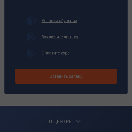
- осуществлять оказание первой помощи
пострадавшим с применением кислородной
оживляющей аппаратуры.
Условия обучения
Должен знать:
Заключите договор
- технологический процесс газификации топлива;
- состав и свойства встречающихся в производстве
газов и паров, способы их распознавания и
Оплатите курс
определения;
- газоопасные места работы на предприятии и порядок
их обслуживания;
Оставить заявку
- правила безопасной работы;
- инструкции по обслуживанию газового хозяйства и
других газоопасных цехов предприятия.
Итоговая аттестация
Квалификационный экзамен
Документ об обучении
О ЦЕНТРЕ
Свидетельство