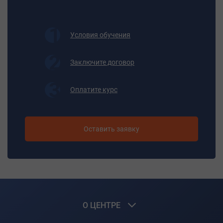
автоматического регулирования и контроля;
- основные свойства и состав транспортируемых сред,
смазочных материалов;
Условия обучения
- правила пуска и остановки оборудования;
- причины неполадок в работе оборудования и способы
Заключите договор
их устранения;
- правила смазывания;
- инструкции по охране труда и промышленной
Оплатите курс
безопасности, технологическую инструкцию;
- основы экономики в объеме требований,
предусмотренных «Общими положениями» Единого
Оставить заявку
тарифно-квалификационного справочника работ и
профессий рабочих, выпуск 1»;
- план ликвидации возможных аварий4
- должностную инструкцию и правила внутреннего
трудового распорядка.
Итоговая аттестация
О ЦЕНТРЕ
Квалификационный экзамен