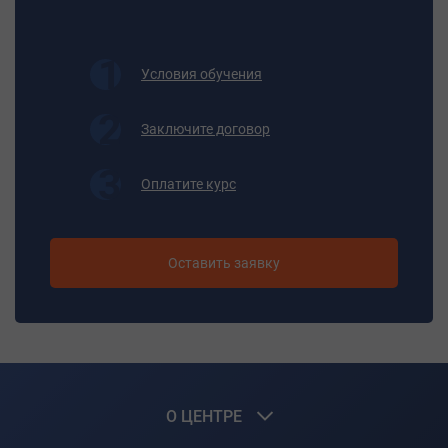
- осуществлять пуск и регулирование режимов работы
компрессоров и
двигателей;
Условия обучения
- поддерживать требуемые параметры работы
компрессоров, выполнять переключение отдельных
Заключите договор
агрегатов;
- выявлять и предупреждать неисправности в работе
компрессорной станции;
Оплатите курс
- вести отчетно-техническую документацию о работе
обслуживаемых компрессоров, машин и механизмов;
- участвовать в ремонте агрегатов компрессорной
Оставить заявку
станции.
- выполнять инструкции по охране труда, пожарной
безопасности, электробезопасности, производственной
санитарии и правила внутреннего распорядка;
- экономно и рационально использовать сырьевые
топливно-энергетические и материальные ресурсы;
- пользоваться средствами индивидуальной
О ЦЕНТРЕ
медицинской помощи.