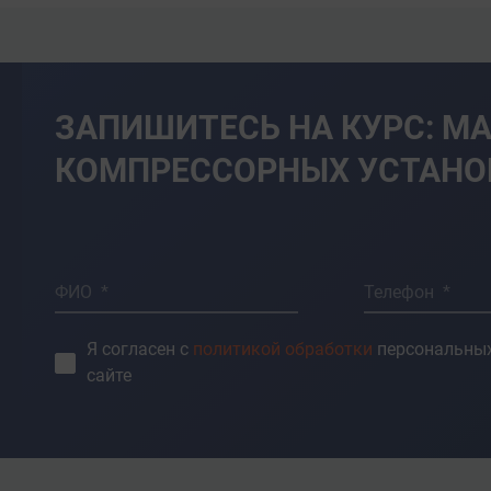
 правила внутреннего трудового
 санитарии и пожарной
ЗАПИШИТЕСЬ НА КУРС: М
КОМПРЕССОРНЫХ УСТАНО
урбокомпрессоры давлением до 1
?/мин
 от различных двигателей;
ФИО *
Телефон *
аботы компрессоров и
Я согласен с
политикой обработки
персональных
мпрессоров, выполнять
сайте
оте компрессорной станции;
боте обслуживаемых компрессоров,