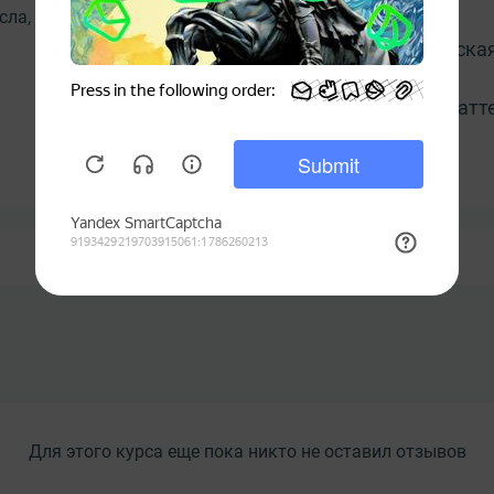
сла, газа, охлаждающих жидкостей.
Практическая
Итоговая атт
рессоров, двигателей внутреннего
 технические характеристики и
Развернуть полное описание и программу
рольно-измерительных
ной станции;
ессоров;
Для этого курса еще пока никто не оставил отзывов
чем месте, участке;