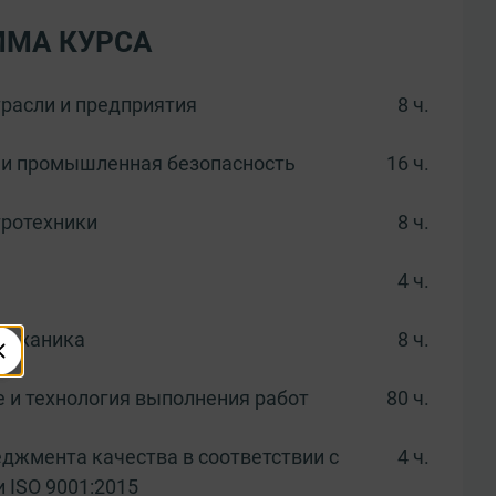
ММА КУРСА
расли и предприятия
8 ч.
 и промышленная безопасность
16 ч.
тротехники
8 ч.
4 ч.
механика
8 ч.
 и технология выполнения работ
80 ч.
джмента качества в соответствии с
4 ч.
 ISO 9001:2015