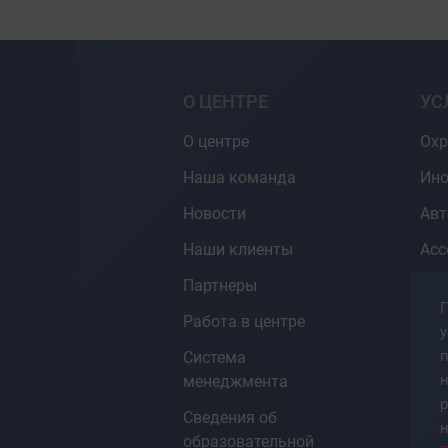
й станции.
ой безопасности,
и и правила внутреннего
О ЦЕНТРЕ
УС
е топливно-энергетические и
О центре
Охр
ицинской помощи.
Наша команда
Ино
Новости
Ав
Наши клиенты
Асс
Партнеры
Гот
П
СД
Работа в центре
у
Кон
Система
про
менеджмента
р
Ин
Сведения об
н
цен
образовательной