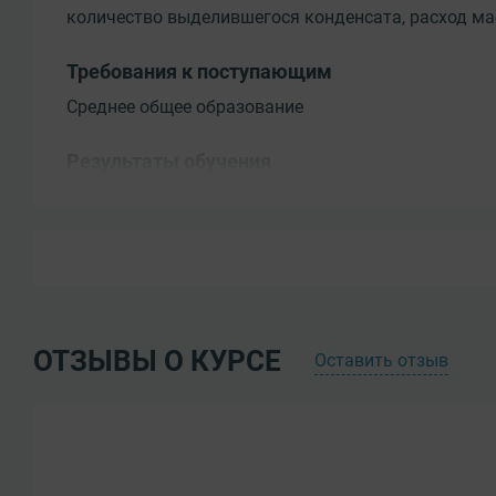
количество выделившегося конденсата, расход ма
Требования к поступающим
Среднее общее образование
Результаты обучения
Должен знать:
- устройство поршневых компрессоров, турбокомп
сгорания, паровых машин и электродвигателей, их
правила обслуживания;
- схему трубопроводов;
- устройство простых и средней сложности конт
ОТЗЫВЫ О КУРСЕ
Оставить отзыв
приборов, автоматических аппаратов и арматуры;
- отчетно-техническую документацию компрессор
- основы термодинамики и электротехники;
- свойства газов, проявляемые при работе компр
- рациональную организацию труда на своем рабо