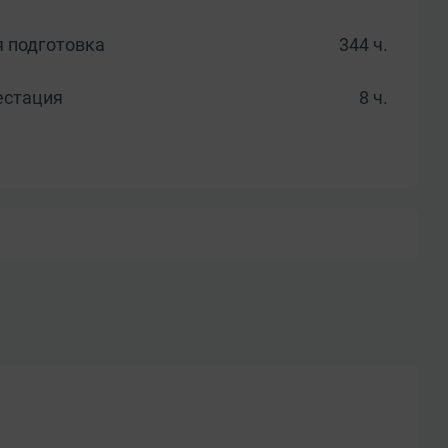
 подготовка
344 ч.
естация
8 ч.