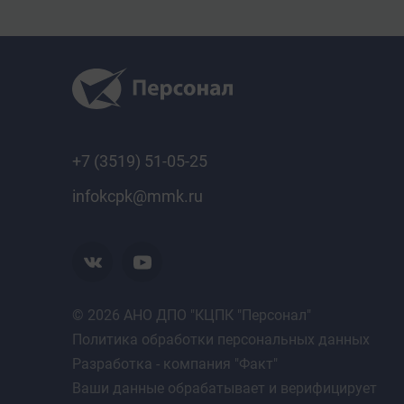
- участвовать в ремонте агрегатов компрессорно
- выполнять инструкции по охране труда, пожарн
электробезопасности, производственной санитари
распорядка;
- экономно и рационально использовать сырьевы
материальные ресурсы;
- пользоваться средствами индивидуальной мед
+7 (3519) 51-05-25
Итоговая аттестация
infokcpk@mmk.ru
Квалификационный экзамен
Документ об обучении
Свидетельство
© 2026 АНО ДПО "КЦПК "Персонал"
Политика обработки персональных данных
Разработка - компания "Факт"
Ваши данные обрабатывает и верифицирует