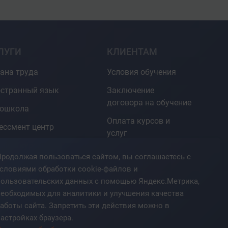
ЛУГИ
КЛИЕНТАМ
ана труда
Условия обучения
странный язык
Заключение
договора на обучение
тошкола
Оплата курсов и
ессмент центр
услуг
овые курсы для
Документы об
родолжая пользоваться сайтом, вы соглашаетесь с
О
окончании
словиями обработки cookie-файлов и
курсы
пользовательских данных с помощью Яндекс.Метрика,
Гарантии
фмастерства
необходимых для аналитики и улучшения качества
Контакты
аботы сайта. Запретить эти действия можно в
формационный
астройках браузера.
тр