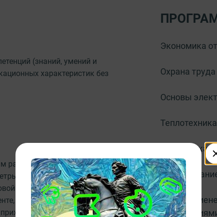
ПРОГРА
Экономика от
тенций (знаний, умений и
Охрана труда
кационных характеристик без
Основы элек
Теплотехника
Техническая 
м работы компрессоров.
Оборудование
етры (температура, давление).
вой смеси на соответствие их
Система мене
нте, корректирует параметры
 приходящую газовую смесь,
требованиями