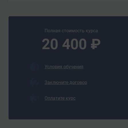
- требования к качеству выполняемых работ;
- производственную (должностную) инструкцию и
распорядка;
- инструкции по охране труда, производственной
безопасности;
Полная стоимость курса
- мероприятия по охране окружающей среды.
20 400 ₽
Должен уметь:
- обслуживать стационарные компрессоры и т
МПа (до 10 кгс/см2) с подачей свыше 5 до 100 м
Условия обучения
каждый при работе на неопасных газах с приводом
- осуществлять пуск и регулирование режимов р
Заключите договор
двигателей;
- поддерживать требуемые параметры работы ко
Оплатите курс
переключение отдельных агрегатов;
- выявлять и предупреждать неисправности в раб
- вести отчетно-техническую документацию о ра
машин и механизмов;