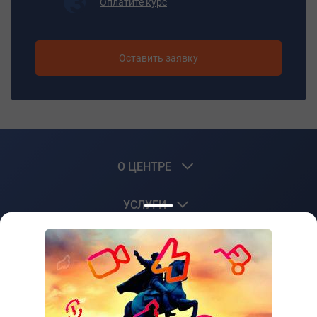
Оплатите курс
нештатных ситуаций;
- соблюдать правила безопасности и охраны труда.
Итоговая аттестация
Оставить заявку
Квалификационный экзамен
Документ об обучении
Свидетельство
О ЦЕНТРЕ
УСЛУГИ
КЛИЕНТАМ
+7 (3519) 51-05-25