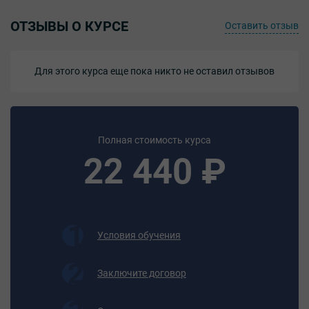
- предотвращать нарушения в работе трубоукладчика
мощностью до 100 кВт и рабочего оборудования;
ОТЗЫВЫ О КУРСЕ
Оставить отзыв
- производить регулировку систем и рабочего
оборудования трубоукладчика мощностью до 100 кВт в
процессе выполнения работ по укладке трубопроводов;
Для этого курса еще пока никто не оставил отзывов
- запускать трубоукладчик мощностью до 100 кВт при
различном его температурном состоянии;
- выполнять пробный запуск трубоукладчика
мощностью до 100 кВт с целью выявления возможной
неисправности машины;
Полная стоимость курса
- прекращать работу при возникновении нештатных
22 440 ₽
ситуаций;
- соблюдать строительные нормы и правила;
- читать проектную документацию;
- выполнять задания в соответствии с технологическим
процессом производства работ;
Условия обучения
- применять средства индивидуальной защиты;
- использовать радиотехническое и навигационное
Заключите договор
оборудование;
- поддерживать комфортные условия в кабине;
- контролировать движение машины при возникновении