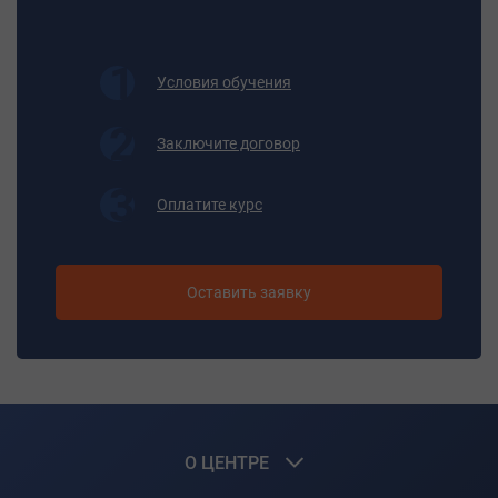
приборов, данным сигнализации и получаемым по
селекторной связи, ведет учет и регистрацию заданных
количественных и качественных показателей процесса
Условия обучения
сухого тушения.
Профессия предполагает умение работать в команде
при бригадной организации труда. Работа сменная, по
Заключите договор
непрерывному графику, требует дисциплины с целью
предотвращения аварий на установках сухого тушения
Оплатите курс
кокса.
Требования к поступающим
Среднее общее образование
Оставить заявку
Результаты обучения
Должен знать:
- технологический процесс коксования и тушения кокса;
- устройство и правила технической эксплуатации
оборудования установки и контрольно-измерительных
О ЦЕНТРЕ
приборов;
- безопасные и санитарно-гигиенические методы труда;