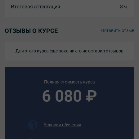
высокой частоты, электрической дугой и газовыми
Итоговая аттестация
8 ч.
горелками под руководством паяльщика более высокой
квалификации;
- приготавливать составы для всевозможных припоев;
- производить наладку аппаратуры для паяльных
ОТЗЫВЫ О КУРСЕ
Оставить отзыв
работ;
- проверять качество пайки;
- производить пайку в печах при нагреве деталей токами
Для этого курса еще пока никто не оставил отзывов
высокой частоты, электрической дугой и газовыми
горелками под руководством паяльщика более высокой
квалификации;
Полная стоимость курса
Должен знать:
6 080 ₽
- основы процесса пайки и требования, предъявляемые
к детали, узлу, изделию после пайки;
- устройство паяльников и установок для
индукционного или контактного нагрева деталей;
-способы определения температуры нагрева изделий
для пайки;
Условия обучения
- устройство и принцип работы контрольно-
измерительных приборов и аппаратуры, применяемых