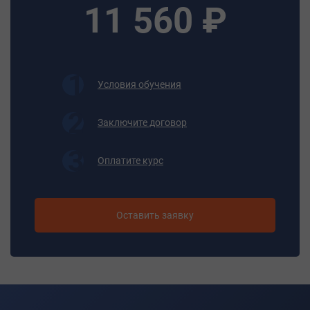
техническому обслуживанию оборудования, узлов и
11 560 ₽
агрегатов средней сложности подвижного состава
железнодорожного транспорта.
Уметь:
-выполнять техническое обслуживание оборудования,
узлов и агрегатов средней сложности подвижного
Условия обучения
состава железнодорожного транспорта;
-определять визуально исправность оборудования,
Заключите договор
узлов и агрегатов средней сложности подвижного
состава железнодорожного транспорта в соответствии с
требованиями технологии и технологическими картами
Оплатите курс
ремонта;
-использовать слесарный инструмент;
-регулировать работу и производить проверку работы
Оставить заявку
оборудования, узлов и агрегатов средней сложности
подвижного состава железнодорожного транспорта;
-выполнять работы по разборке и сборке
амортизаторов, вентиляторов, калориферов, колесно-
моторных блоков, насосов для подачи воды в
отопительную сеть, приводов к распределительным
валам, фильтров масляных щелевых, секций