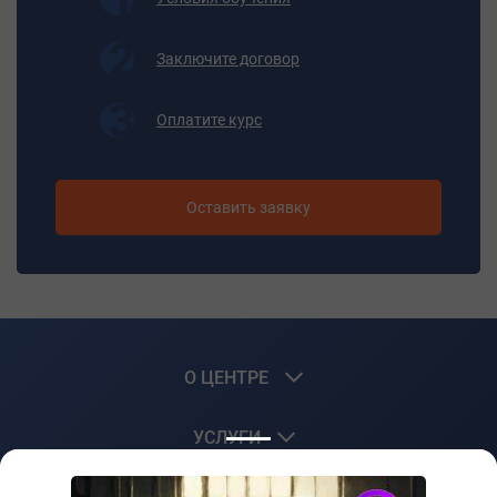
грузов;
- допускаемые нагрузки стропов и канатов.
Заключите договор
Итоговая аттестация
Квалификационный экзамен
Оплатите курс
Документ об обучении
Свидетельство
Оставить заявку
О ЦЕНТРЕ
УСЛУГИ