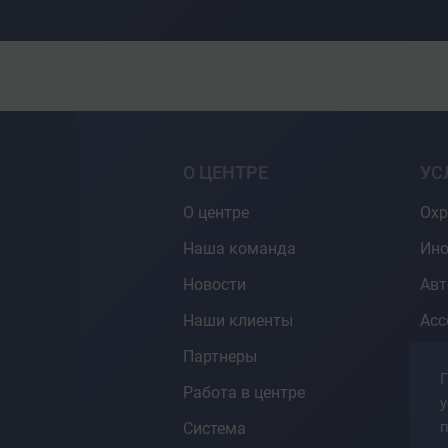
О ЦЕНТРЕ
УС
О центре
Охр
Наша команда
Ино
Новости
Ав
Наши клиенты
Асс
Партнеры
Гот
П
СД
Работа в центре
у
Кон
Система
про