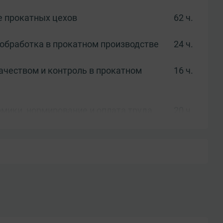
 прокатных цехов
62 ч.
обработка в прокатном производстве
24 ч.
ачеством и контроль в прокатном
16 ч.
мики, нормирование и оплата труда
20 ч.
жмента, корпоративной этики и
16 ч.
храны труда, промышленной и
10 ч.
й безопасности
естация:
4 ч.