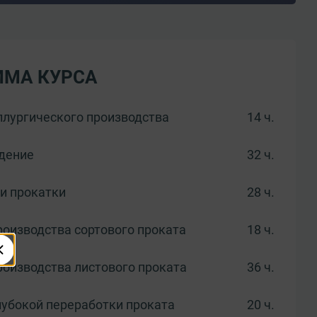
ММА КУРСА
лургического производства
14 ч.
дение
32 ч.
и прокатки
28 ч.
роизводства сортового проката
18 ч.
роизводства листового проката
36 ч.
лубокой переработки проката
20 ч.