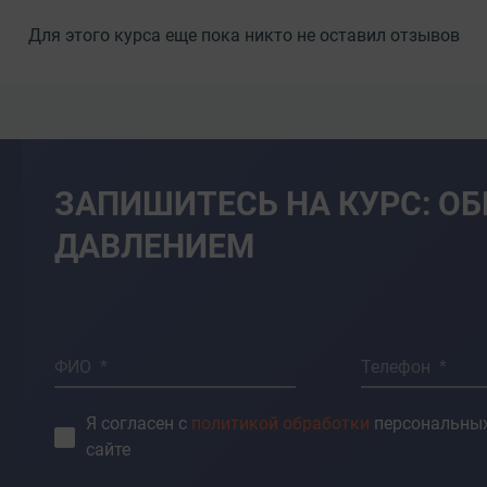
я и действий по их устранению;
ической и пожарной безопасности;
Для этого курса еще пока никто не оставил отзывов
уда и управления.
огического процесса в цехе
ку и средства механизации для
ЗАПИШИТЕСЬ НА КУРС: О
ДАВЛЕНИЕМ
овом и аварийном режимах;
шения свойств и качества
 в плановом и аварийном режимах;
каемую продукцию;
ФИО *
Телефон *
анять возможные дефекты
Я согласен с
политикой обработки
персональных
сайте