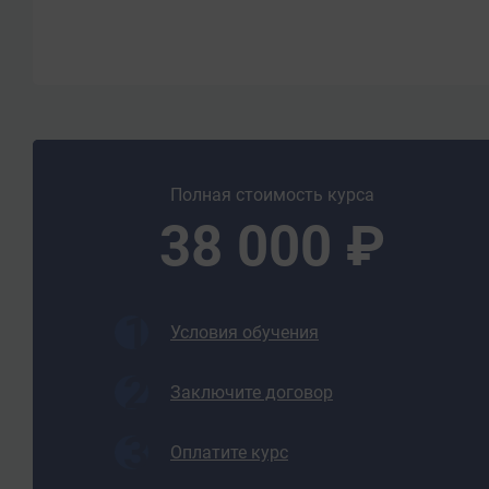
- перечень возможных неисправностей оборудовани
- требования охраны труда, промышленной, эколог
- основы экономики, организации производства, тр
Уметь:
- планировать производство и организацию технол
обработки металлов давлением;
- выбирать соответствующее оборудование, оснаст
Полная стоимость курса
ведения технологического процесса;
38 000 ₽
- осуществлять технологические процессы в план
- выбирать виды термической обработки для улуч
выпускаемой продукции;
- эксплуатировать технологическое оборудование
Условия обучения
- оформлять техническую документацию на выпус
- оценивать качество выпускаемой продукции;
Заключите договор
- предупреждать появление, обнаруживать и устр
выпускаемой продукции;
Оплатите курс
- создавать условия для безопасной работы.