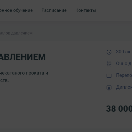
онное обучение
Расписание
Контакты
аллов давлением
300 ак.
ДАВЛЕНИЕМ
Очно-д
чекатаного проката и
Перепо
ств.
Дипло
38 00