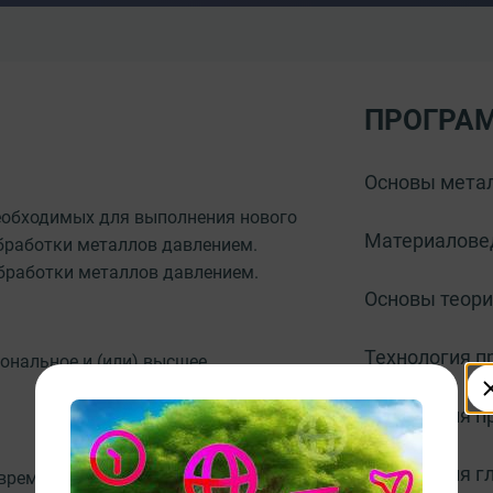
ПРОГРА
Основы метал
еобходимых для выполнения нового
Материалове
бработки металлов давлением.
обработки металлов давлением.
Основы теори
Технология п
ональное и (или) высшее
Технология п
Технология г
овременные способы обработки