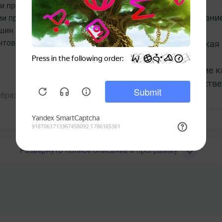
и процессами и линиями,
Оборудование
и производственных процессов.
ин и агрегатов. Знакомятся с
нтов, требованиями по
Термическая 
Управление к
производстве
образование
Основы эконо
Основы менед
металлов давлением;
психологии
Развернуть полное описание и программу
дукции различного сортимента;
технической эксплуатации
Требования о
экологическо
струкции ;
Итоговая атт