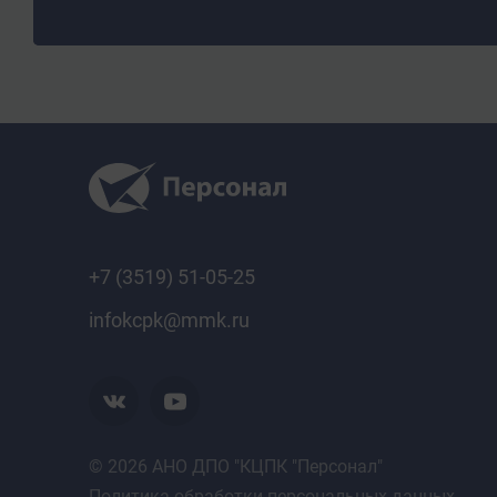
Итоговая аттестация
Итоговый междисциплинарный экзамен
Документ об обучении
Диплом
+7 (3519) 51-05-25
infokcpk@mmk.ru
© 2026 АНО ДПО "КЦПК "Персонал"
Политика обработки персональных данных