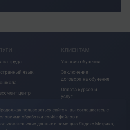
ЛУГИ
КЛИЕНТАМ
ана труда
Условия обучения
странный язык
Заключение
договора на обучение
тошкола
Оплата курсов и
ессмент центр
услуг
овые курсы для
Документы об
родолжая пользоваться сайтом, вы соглашаетесь с
О
окончании
словиями обработки cookie-файлов и
курсы
пользовательских данных с помощью Яндекс.Метрика,
Гарантии
фмастерства