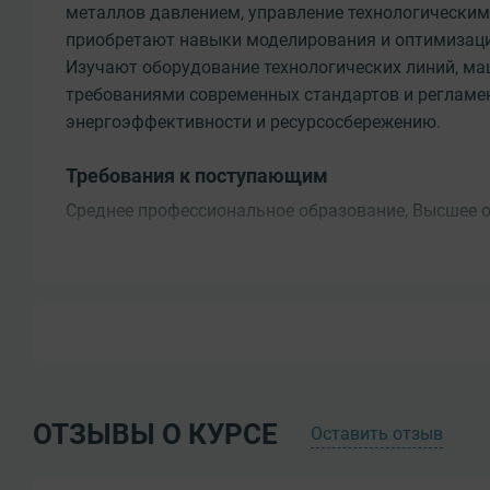
металлов давлением, управление технологическим
приобретают навыки моделирования и оптимизаци
Изучают оборудование технологических линий, маш
требованиями современных стандартов и регламе
энергоэффективности и ресурсосбережению.
Требования к поступающим
Среднее профессиональное образование, Высшее 
Результаты обучения
Знать:
- основные объекты и процессы цехов обработки 
- особенности технологического производства про
- устройство, принцип работы, правила наладки и 
обслуживаемого оборудования ;
ОТЗЫВЫ О КУРСЕ
Оставить отзыв
- производственно-технические, технологические ин
- требования к качеству выпускаемой продукции;