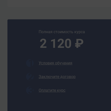
- основные функции и полномочия органов госуда
соблюдением требований энергетической безопасн
- методы снижения риска аварийности на объекта
Уметь:
- пользоваться нормативно-правовой документа
Полная стоимость курса
деятельность предприятий энергетики;
2 120 ₽
- обеспечивать техническую безопасность и устой
технологических процессов на объектах энергетики
- использовать знание организационных основ б
производственных процессов в чрезвычайных ситу
Условия обучения
- оценивать последствия воздействия опасных и
факторов на человека и применять меры защиты о
Заключите договор
- практически оказывать первую помощь постра
- обеспечивать безопасное ведение работы;
Оплатите курс
- вести надзор за работающими в электроустано
Итоговая аттестация