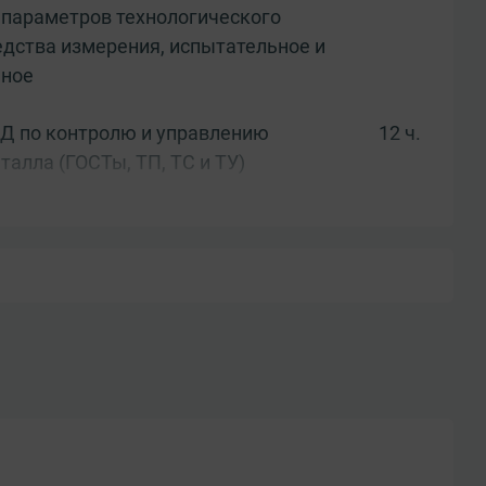
 параметров технологического
едства измерения, испытательное и
ьное
Д по контролю и управлению
12 ч.
талла (ГОСТы, ТП, ТС и ТУ)
естация
2 ч.