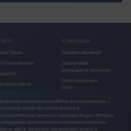
ЛУГИ
КЛИЕНТАМ
ана труда
Условия обучения
странный язык
Заключение
договора на обучение
тошкола
Оплата курсов и
ессмент центр
услуг
овые курсы для
Документы об
родолжая пользоваться сайтом, вы соглашаетесь с
О
окончании
словиями обработки cookie-файлов и
курсы
пользовательских данных с помощью Яндекс.Метрика,
Гарантии
фмастерства
необходимых для аналитики и улучшения качества
Контакты
аботы сайта. Запретить эти действия можно в
формационный