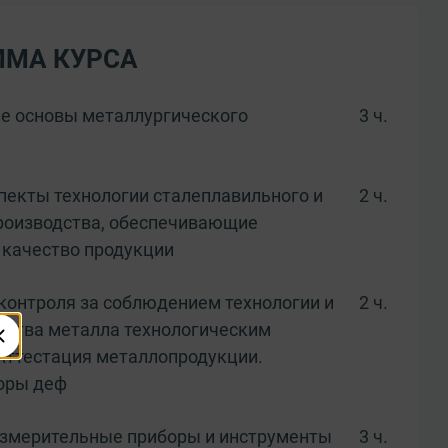
ММА КУРСА
е основы металлургического
3 ч.
екты технологии сталеплавильного и
2 ч.
роизводства, обеспечивающие
качество продукции
контроля за соблюдением технологии и
2 ч.
ества металла технологическим
Аттестация металлопродукции.
оры деф
измерительные приборы и инструменты
3 ч.