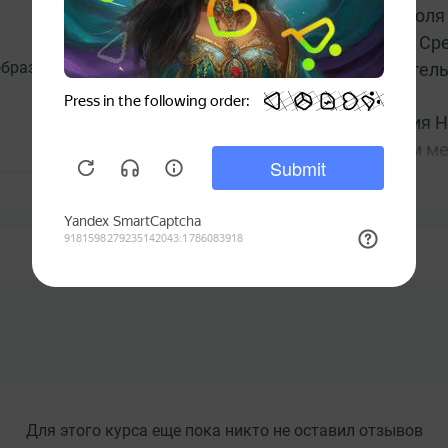
для контроля
процесса. Ср
образование
вспомогател
Требования Н
качеством ме
еской безопасности;
ности, методические материалы и
Итоговая атт
зопасности;
Развернуть полное описание и программу
бслуживания;
приближения к токоведущим частям,
ановках;
ла допуска к работе;
емой работы;
ия электрического тока;
 пострадавшему;
Для этого курса еще пока никто не оставил отзывов