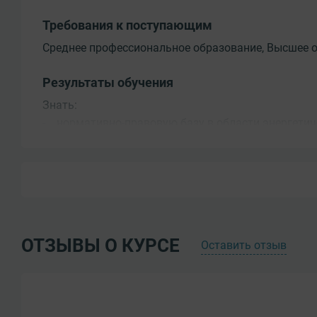
Требования к поступающим
Среднее профессиональное образование, Высшее 
Результаты обучения
Знать:
- нормативно-правовую базу в области энергетич
- нормативные правовые акты по электробезопас
документы, регламентирующие вопросы электробе
- элементарные понятия общей электротехники;
- электроустановки и порядок их технического о
- об опасности электрического тока, опасности 
меры предосторожности при работах в электроуст
ОТЗЫВЫ О КУРСЕ
Оставить отзыв
- общие правила безопасности, в том числе прави
- специальные требования, касающиеся выполня
- правила освобождения пострадавшего от действ
- правила оказания первой доврачебной помощи