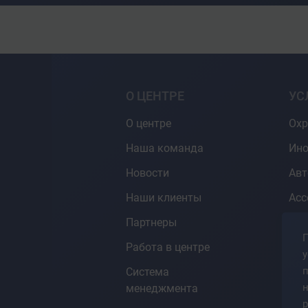
О ЦЕНТРЕ
УС
О центре
Охр
Наша команда
Ино
Новости
Ав
Наши клиенты
Асс
Партнеры
Гот
П
СД
Работа в центре
у
Кон
Система
про
менеджмента
р
Ин