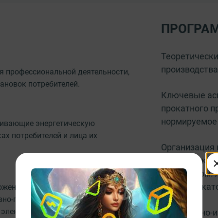
ПРОГРА
Теоретически
производства
я профессиональной деятельности,
ановок потребителей.
Ключевые асп
прокатного п
нормируемое 
ечивающие энергетическую
ах потребителей и лица их
Организация 
контроля кач
персоналом. 
Классификат
ожений законодательства РФ о
вно-правовых документов,
 электроустановок.
Контрольно-