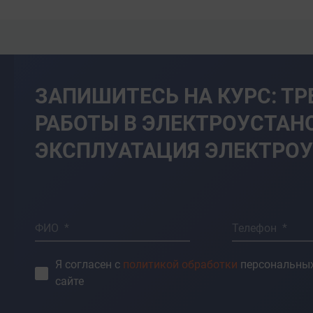
рственного надзора и контроля за
ости;
х энергетики.
цией, регламентирующей
ЗАПИШИТЕСЬ НА КУРС: ТР
РАБОТЫ В ЭЛЕКТРОУСТАН
чивость технических средств и
;
ЭКСПЛУАТАЦИЯ ЭЛЕКТРОУС
езопасности различных
ациях;
 вредных производственных
т них;
давшим;
ФИО *
Телефон *
вках.
Я согласен с
политикой обработки
персональных
сайте