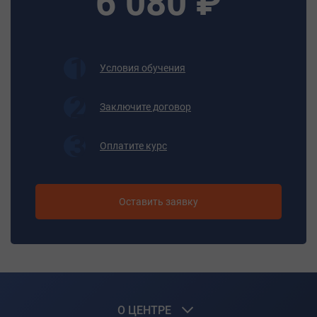
6 080 ₽
машинах контактно-рельефным или
электроконтактным под слоем флюса методами
простых и средней сложности;
- регулировать режим сварки в зависимости от
Условия обучения
диаметра и марок арматуры.
- осуществлять подналадку машины в процессе работы
Заключите договор
а также строповку и транспортировку заготовок и
готовых изделий
- проводить строповку и подачу арматурных стержней и
Оплатите курс
бухт.
- изготавливать арматурные каркасы на
автоматических и автоматизированных линиях
Оставить заявку
различных систем с обслуживанием всего комплекса
оборудования;
- выполнять сварку металлических цилиндров для
напорных труб из полосовой и листовой стали на
машинах шовной сварки.
Итоговая аттестация
О ЦЕНТРЕ
Квалификационный экзамен