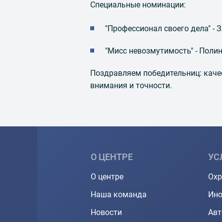
Специальные номинации:
"Профессионал своего дела" - 
"Мисс невозмутимость" - Поли
Поздравляем победительниц: каче
внимания и точности.
О ЦЕНТРЕ
УС
О центре
Охр
Наша команда
Ино
Новости
Ав