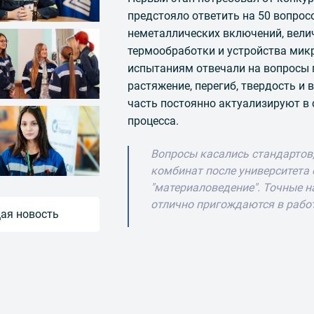
предстояло ответить на 50 вопро
неметаллических включений, велич
термообработки и устройства мик
испытаниям отвечали на вопросы п
растяжение, перегиб, твердость и
часть постоянно актуализируют в 
процесса.
Вопросы касались стандартов
комбинат после университета
"материаловедение". Точные на
отлично пригождаются в рабо
ая новость