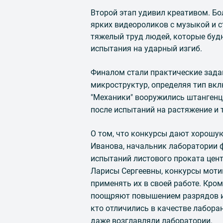
Второй этап удивил креативом. Б
ярких видеороликов с музыкой и с
тяжелый труд людей, которые буд
испытания на ударный изгиб.
Финалом стали практические зад
микроструктур, определяя тип вкл
"Механики" вооружились штанген
после испытаний на растяжение и 
О том, что конкурсы дают хорошу
Иванова, начальник лаборатории 
испытаний листового проката цен
Ларисы Сергеевны, конкурсы моти
применять их в своей работе. Кром
поощряют повышением разрядов и 
кто отличились в качестве лабор
даже возглавляли лаборатории.