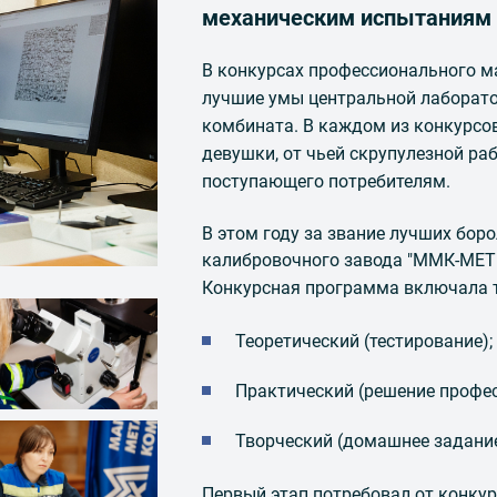
механическим испытаниям 
В конкурсах профессионального м
лучшие умы центральной лаборато
комбината. В каждом из конкурсов
девушки, от чьей скрупулезной ра
поступающего потребителям.
В этом году за звание лучших бо
калибровочного завода "ММК-МЕТ
Конкурсная программа включала т
Теоретический (тестирование);
Практический (решение профе
Творческий (домашнее задание
Первый этап потребовал от конкур