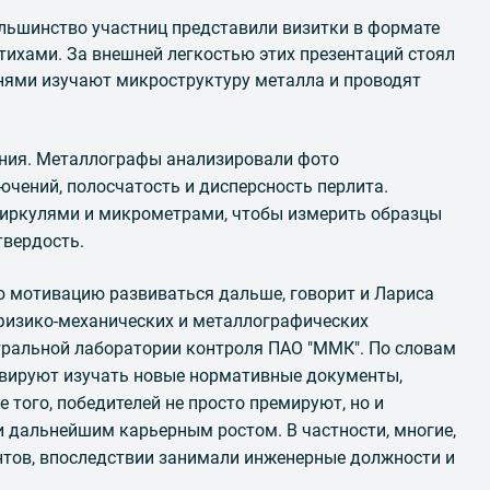
ольшинство участниц представили визитки в формате
тихами. За внешней легкостью этих презентаций стоял
нями изучают микроструктуру металла и проводят
ания. Металлографы анализировали фото
ючений, полосчатость и дисперсность перлита.
циркулями и микрометрами, чтобы измерить образцы
твердость.
ю мотивацию развиваться дальше, говорит и Лариса
физико-механических и металлографических
тральной лаборатории контроля ПАО "ММК". По словам
вируют изучать новые нормативные документы,
е того, победителей не просто премируют, но и
дальнейшим карьерным ростом. В частности, многие,
антов, впоследствии занимали инженерные должности и