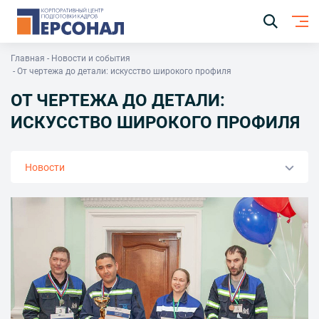
Главная
Новости и события
От чертежа до детали: искусство широкого профиля
ОТ ЧЕРТЕЖА ДО ДЕТАЛИ:
ИСКУССТВО ШИРОКОГО ПРОФИЛЯ
Новости
О центре
Наша команда
Наши клиенты
Партнеры
Работа в центре
Система менеджмента
Сведения об образовательной организации