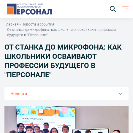
Главная
Новости и события
От станка до микрофона: как школьники осваивают профессии
будущего в "Персонале"
ОТ СТАНКА ДО МИКРОФОНА: КАК
ШКОЛЬНИКИ ОСВАИВАЮТ
ПРОФЕССИИ БУДУЩЕГО В
"ПЕРСОНАЛЕ"
Новости
О центре
Наша команда
Наши клиенты
Партнеры
Работа в центре
Система менеджмента
Сведения об образовательной организации