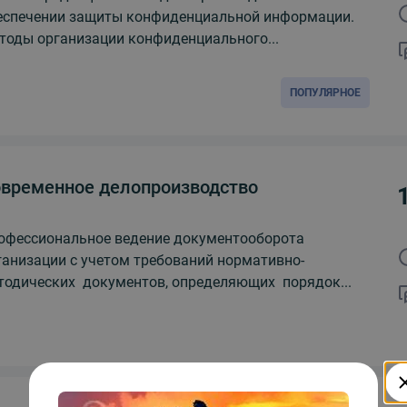
еспечении защиты конфиденциальной информации.
тоды организации конфиденциального...
ПОПУЛЯРНОЕ
временное делопроизводство
офессиональное ведение документооборота
ганизации с учетом требований нормативно-
тодических документов, определяющих порядок...