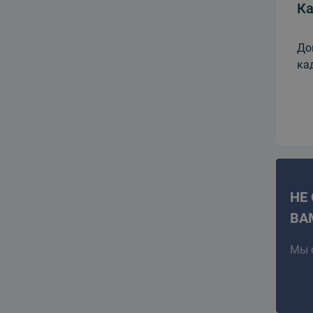
Ка
До
ка
НЕ
ВА
Мы 