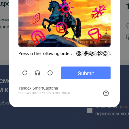
дровое делопроизводство
кументирование и документационное сопровождение
дровых процедур.
 СМОГЛИ НАЙТИ НУЖНЫЙ
М КУРС?
Имя *
обязательно поможем!
Я согласен с
по
персональных 