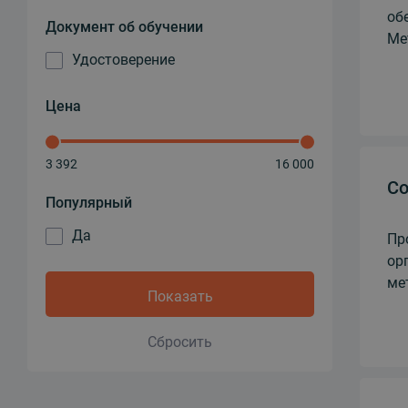
об
Документ об обучении
Ме
Удостоверение
Цена
3 392
16 000
Со
Популярный
Да
Пр
ор
ме
Показать
Сбросить