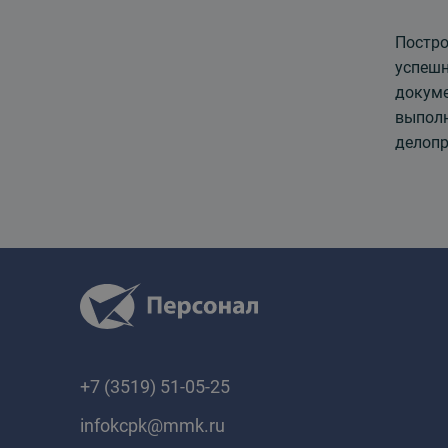
Постро
успешн
докуме
выполн
делопр
+7 (3519) 51-05-25
infokcpk@mmk.ru