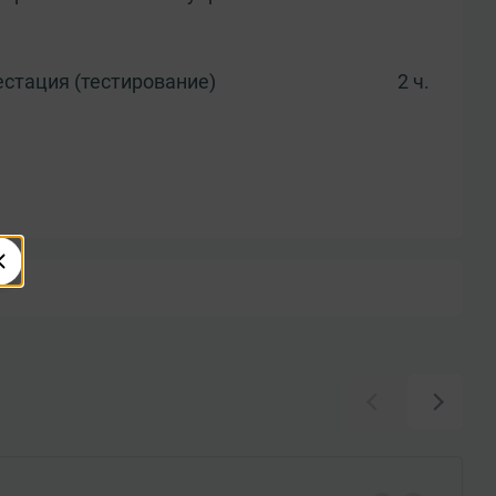
естация (тестирование)
2 ч.