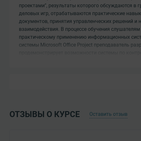
проектами", результаты которого обсуждаются в г
деловых игр, отрабатываются практические навы
документов, принятия управленческих решений и
взаимодействия. В процессе обучения слушателям
практическому применению информационных систе
системы Microsоft Office Project преподаватель ра
продемонстрирует возможности системы по контр
Требования к поступающим
Среднее профессиональное образование, Высшее 
Результаты обучения
Знать:
- современную методологию управления проектами
ОТЗЫВЫ О КУРСЕ
Оставить отзыв
международными стандартами;
- содержание основных процессов управления пр
стандарту PMBok (PMI);