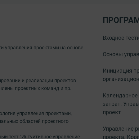
ПРОГРА
Входное тест
и управления проектами на основе
Основы упра
Инициация пр
организацион
ировании и реализации проектов
члены проектных команд и пр.
Календарное 
затрат. Упра
проект
ология управления проектами,
нальных областей проектного
Управление р
ный тест "Интуитивное управление
проекта. Кор