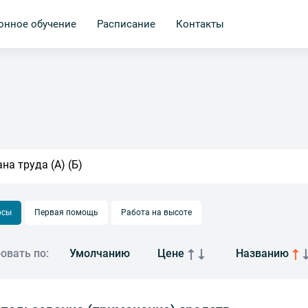
онное обучение
Расписание
Контакты
рсы
Первая помощь
Работа на высоте
овать по:
Умолчанию
Цене
Названию