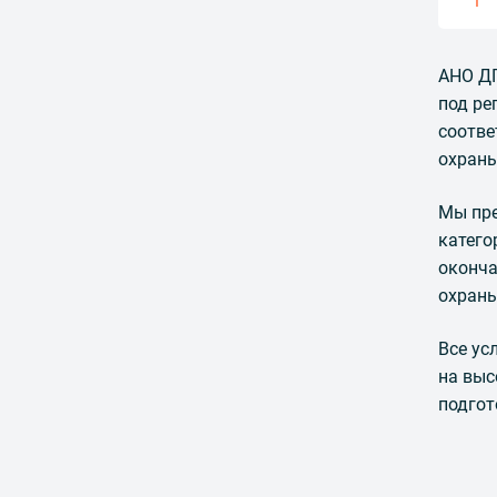
1
АНО ДП
под ре
соотве
охраны
Мы пре
катего
оконча
охраны
Все ус
на выс
подгот