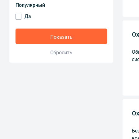
Популярный
Да
Ох
Показать
Об
Сбросить
си
Ох
Бе
во