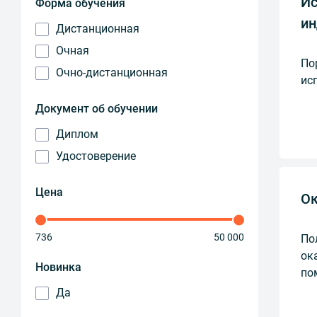
Ис
Форма обучения
ин
Дистанционная
Очная
По
Очно-дистанционная
ис
Документ об обучении
Диплом
Удостоверение
Цена
Ок
736
50 000
По
ок
Новинка
по
Да