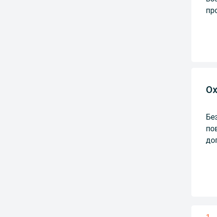
пр
Ох
Бе
по
до