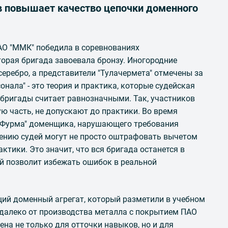
 повышает качество цепочки доменного
АО "ММК" победила в соревнованиях
орая бригада завоевала бронзу. Иногородние
серебро, а представители "Тулачермета" отмечены за
нала" - это теория и практика, которые судейская
 бригады считает равнозначными. Так, участников
ую часть, не допускают до практики. Во время
"Фурма" доменщика, нарушающего требования
шению судей могут не просто оштрафовать вычетом
актики. Это значит, что вся бригада останется в
ый позволит избежать ошибок в реальной
ящий доменный агрегат, который разметили в учебном
едалеко от производства металла с покрытием ПАО
на не только для отточки навыков, но и для