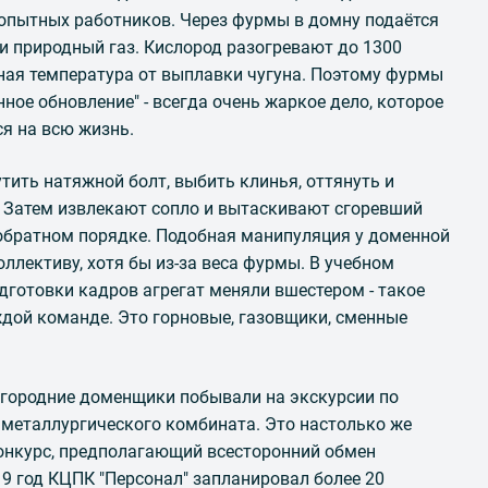
опытных работников. Через фурмы в домну подаётся
и природный газ. Кислород разогревают до 1300
ная температура от выплавки чугуна. Поэтому фурмы
нное обновление" - всегда очень жаркое дело, которое
я на всю жизнь.
тить натяжной болт, выбить клинья, оттянуть и
 Затем извлекают сопло и вытаскивают сгоревший
 в обратном порядке. Подобная манипуляция у доменной
ллективу, хотя бы из-за веса фурмы. В учебном
дготовки кадров агрегат меняли вшестером - такое
дой команде. Это горновые, газовщики, сменные
огородние доменщики побывали на экскурсии по
металлургического комбината. Это настолько же
конкурс, предполагающий всесторонний обмен
9 год КЦПК "Персонал" запланировал более 20