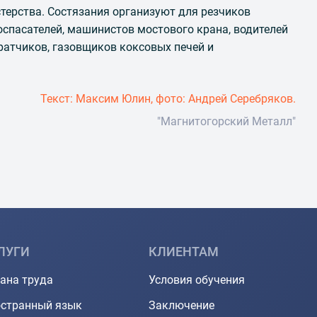
терства. Состязания организуют для резчиков
зоспасателей, машинистов мостового крана, водителей
ратчиков, газовщиков коксовых печей и
Текст: Максим Юлин, фото: Андрей Серебряков.
"Магнитогорский Металл"
ЛУГИ
КЛИЕНТАМ
ана труда
Условия обучения
странный язык
Заключение