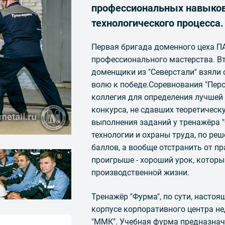
профессиональных навыков
технологического процесса.
Первая бригада доменного цеха П
профессионального мастерства. Вт
доменщики из "Северстали" взяли 
волю к победе.Соревнования "Персо
коллегия для определения лучшей
конкурса, не сдавших теоретическ
выполнения заданий у тренажёра 
технологии и охраны труда, по ре
баллов, а вообще отстранить от пр
проигрыше - хороший урок, котор
производственной жизни.
Тренажёр "Фурма", по сути, насто
корпусе корпоративного центра н
"ММК". Учебная фурма предназначе