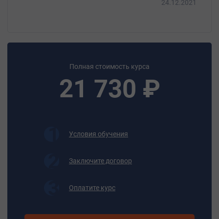
24.12.2021
документацией;
- управлять формальной дистанцией во
взаимодействии;
- предупреждать конфликты в трудовом коллективе;
- экономически мыслить.
Полная стоимость курса
Итоговая аттестация
21 730 ₽
Экзамен
Документ об обучении
Удостоверение
Условия обучения
Заключите договор
Оплатите курс