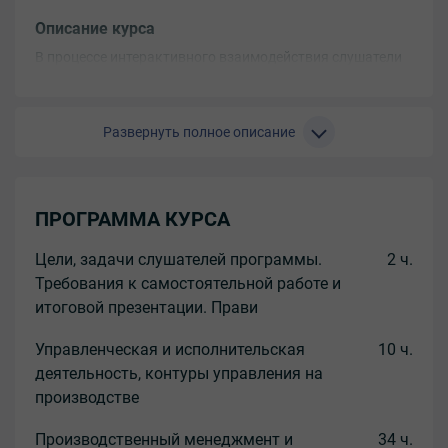
Описание курса
В процессе интерактивного взаимодействия слушатели
изучат специфику, требования и ресурсы оперативного
уровня в современных условиях. Освоят функции
управления, инструменты результативного
Развернуть полное описание
взаимодействия с руководителями и подчиненными.
Рассмотрят системы оплаты труда, мотивации и
стимулирования в правовом поле трудового
законодательства, приемы вовлеченности персонала в
ПРОГРАММА КУРСА
операционную деятельность.
Цели, задачи слушателей программы.
2 ч.
Требования к поступающим
Требования к самостоятельной работе и
Среднее профессиональное образование, Высшее
итоговой презентации. Прави
образование
Управленческая и исполнительская
10 ч.
Результаты обучения
деятельность, контуры управления на
Знать:
производстве
- особенности первого контура оперативного
управления;
Производственный менеджмент и
34 ч.